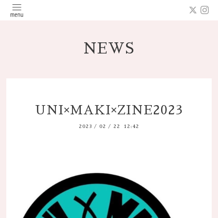
NEWS
UNI×MAKI×ZINE2023
2023
/
02
/
22 12:42